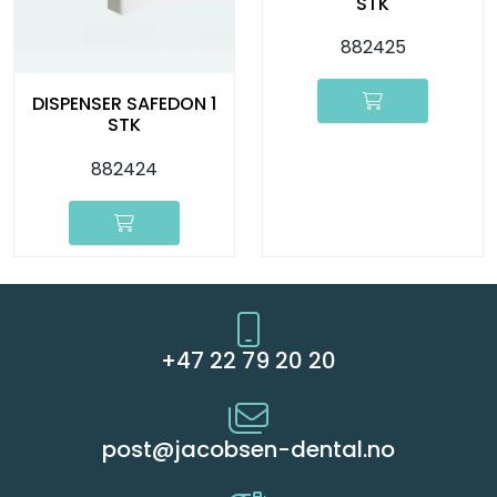
STK
882425
DISPENSER SAFEDON 1
STK
882424
+47 22 79 20 20
post@jacobsen-dental.no