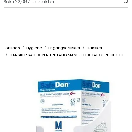
Skip to main content
Bli totalkunde og få en rekke fordeler. Les mer!
Totalkunde og Castra
Forbruksvarer / Tannteknikk
Forsiden
Hygiene
Engangsartikkler
Hansker
HANSKER SAFEDON NITRIL LANG MANSJETT X-LARGE PF 180 STK
Småutstyr
Utstyr
Klinikkplanlegging / Innredning
Service
Aktuelt