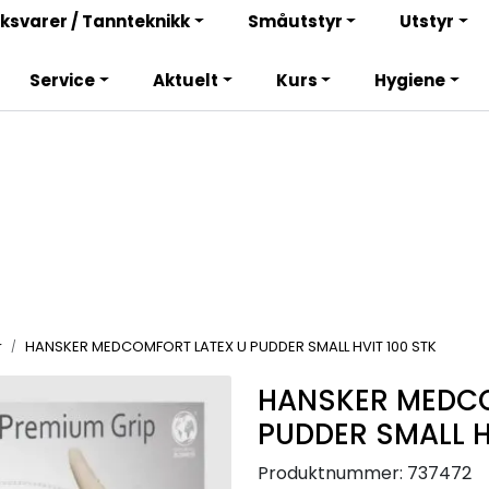
Bli totalkunde og få en rekke fordeler. Les mer!
ksvarer / Tannteknikk
Småutstyr
Utstyr
Service
Aktuelt
Kurs
Hygiene
r
HANSKER MEDCOMFORT LATEX U PUDDER SMALL HVIT 100 STK
HANSKER MEDCO
PUDDER SMALL H
Produktnummer:
737472