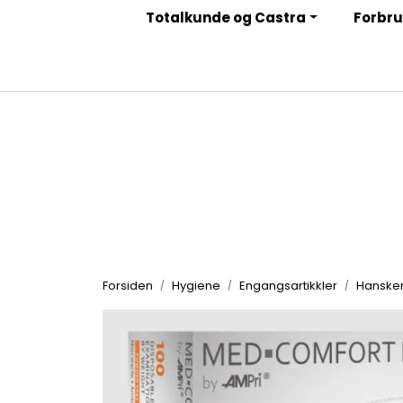
Skip to main content
Totalkunde og Castra
Forbru
|
|
|
Facebook
Instagram
LinkedIn
Nyhetsbrev
Forsiden
Hygiene
Engangsartikkler
Hanske