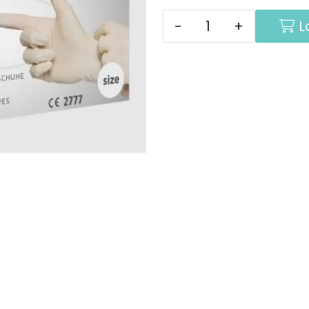
-
+
L