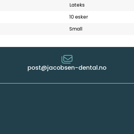
Lateks
10 esker
Small
post@jacobsen-dental.no