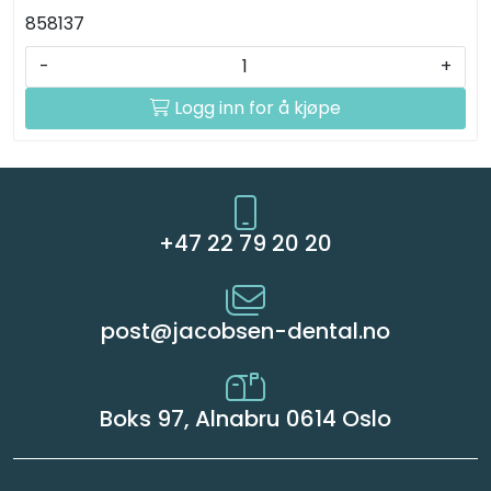
858137
-
+
Logg inn for å kjøpe
+47 22 79 20 20
post@jacobsen-dental.no
Boks 97, Alnabru 0614 Oslo