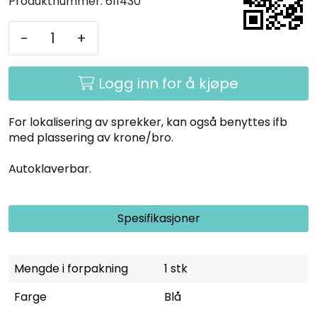
Produktnummer:
611430
-
+
Logg inn for å kjøpe
For lokalisering av sprekker, kan også benyttes ifb
med plassering av krone/bro.
Autoklaverbar.
Spesifikasjoner
Mengde i forpakning
1 stk
Farge
Blå