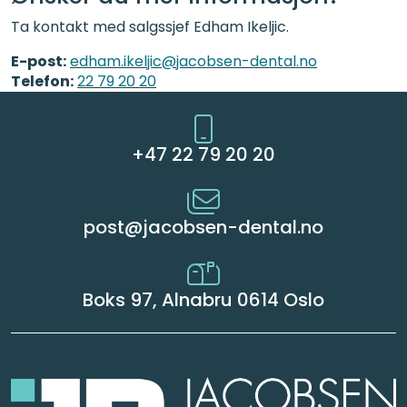
Ta kontakt med salgssjef Edham Ikeljic.
E-post:
edham.ikeljic@jacobsen-dental.no
Telefon:
22 79 20 20
+47 22 79 20 20
post@jacobsen-dental.no
Boks 97, Alnabru 0614 Oslo