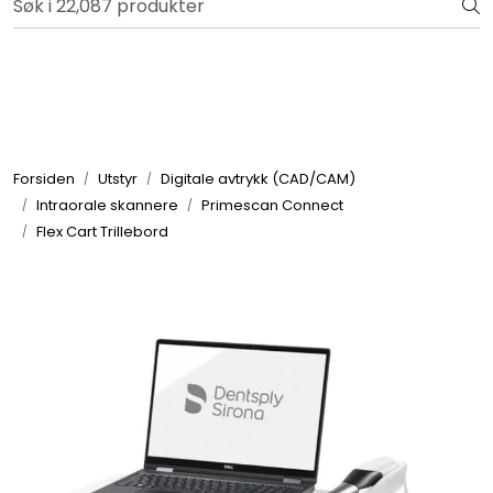
Skip to main content
Bli totalkunde og få en rekke fordeler. Les mer!
Totalkunde og Castra
Forbruksvarer / Tannteknikk
Forsiden
Utstyr
Digitale avtrykk (CAD/CAM)
Intraorale skannere
Primescan Connect
Småutstyr
Flex Cart Trillebord
Utstyr
Klinikkplanlegging / Innredning
Service
Aktuelt