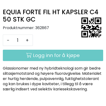
Kurs
EQUIA FORTE FIL HT KAPSLER C4
Hygiene
50 STK GC
Produktnummer:
362867
-
+
Logg inn for å kjøpe
Glassionomer med ny hybridteknologi som gir bedre
slitasjemotstand og høyere fluoravgivelse. Materialet
er hurtig herdende, pulpavennlig, fuktighetstolerant
og kan brukes i dype kaviteter, i tillegg til å være
særlig indisert ved selektiv kariesekskavering.