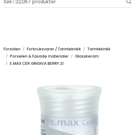
Skip to main content
Bli totalkunde og få en rekke fordeler. Les mer!
Totalkunde og Castra
Forbruksvarer / Tannteknikk
Forsiden
Forbruksvarer / Tannteknikk
Tannteknikk
Porselen & Fasade materialer
Glasskeram
Småutstyr
E.MAX CER GINGIVA BERRY 21
Utstyr
Klinikkplanlegging / Innredning
Service
Aktuelt