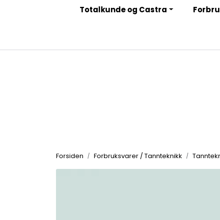
Skip to main content
Totalkunde og Castra
Forbru
|
|
|
Facebook
Instagram
LinkedIn
Nyhetsbrev
Forsiden
Forbruksvarer / Tannteknikk
Tanntekn