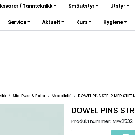
Bli totalkunde og få en rekke fordeler. Les mer!
ksvarer / Tannteknikk
Småutstyr
Utstyr
Service
Aktuelt
Kurs
Hygiene
ikk
Slip, Puss & Poler
Modellstift
DOWEL PINS STR. 2 MED STIFT
DOWEL PINS STR
Produktnummer:
MW2532