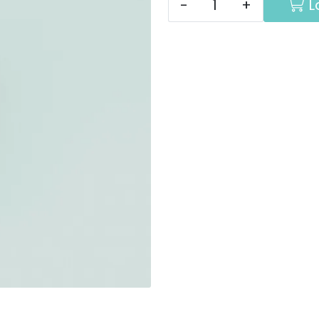
-
+
L