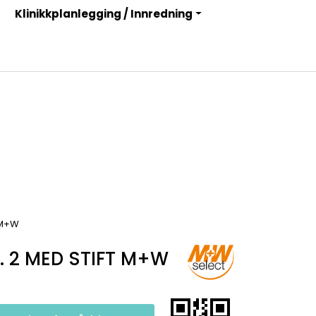
Klinikkplanlegging / Innredning
Infosenter
Logg inn
 M+W
. 2 MED STIFT M+W