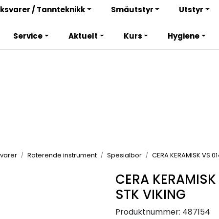
Bli totalkunde og få en rekke fordeler. Les mer!
ksvarer / Tannteknikk
Småutstyr
Utstyr
Service
Aktuelt
Kurs
Hygiene
varer
Roterende instrument
Spesialbor
CERA KERAMISK VS 01
CERA KERAMISK 
STK VIKING
Produktnummer:
487154