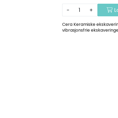
-
+
L
Cera Keramiske ekskavering
vibrasjonsfrie ekskavering