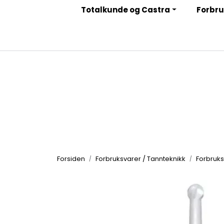
Skip to main content
Totalkunde og Castra
Forbru
|
|
|
Facebook
Instagram
LinkedIn
Nyhetsbrev
Forsiden
Forbruksvarer / Tannteknikk
Forbruks