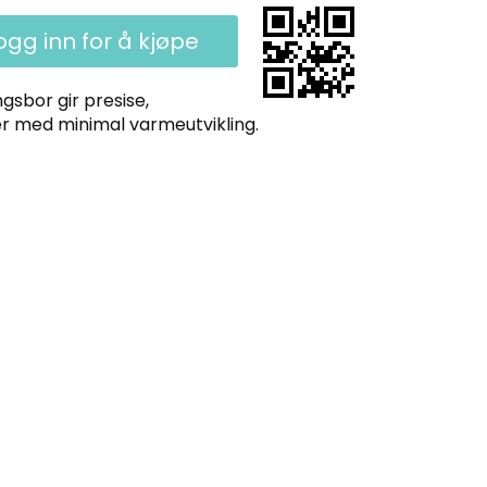
ogg inn for å kjøpe
sbor gir presise,
er med minimal varmeutvikling.