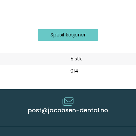
Spesifikasjoner
5 stk
014
post@jacobsen-dental.no