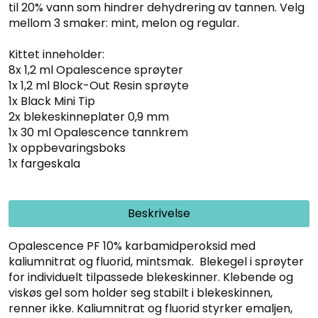
til 20% vann som hindrer dehydrering av tannen. Velg
mellom 3 smaker: mint, melon og regular.
Kittet inneholder:
8x 1,2 ml Opalescence sprøyter
1x 1,2 ml Block-Out Resin sprøyte
1x Black Mini Tip
2x blekeskinneplater 0,9 mm
1x 30 ml Opalescence tannkrem
1x oppbevaringsboks
1x fargeskala
Beskrivelse
Opalescence PF 10% karbamidperoksid med
kaliumnitrat og fluorid, mintsmak. Blekegel i sprøyter
for individuelt tilpassede blekeskinner. Klebende og
viskøs gel som holder seg stabilt i blekeskinnen,
renner ikke. Kaliumnitrat og fluorid styrker emaljen,