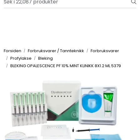
Skip to main content
Bli totalkunde og få en rekke fordeler. Les mer!
Totalkunde og Castra
Forbruksvarer / Tannteknikk
Forsiden
Forbruksvarer / Tannteknikk
Forbruksvarer
Profylakse
Bleking
Småutstyr
BLEKING OPALESCENCE PF 10% MINT KLINIKK 8X1.2 ML 5379
Utstyr
Klinikkplanlegging / Innredning
Service
Aktuelt