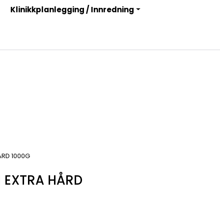
Klinikkplanlegging / Innredning
Infosenter
Logg inn
ÅRD 1000G
 EXTRA HÅRD