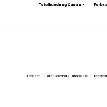
Skip to main content
Totalkunde og Castra
Forbru
|
|
|
Facebook
Instagram
LinkedIn
Nyhetsbrev
Forsiden
Forbruksvarer / Tannteknikk
Tanntekn