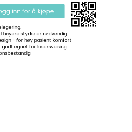
ogg inn for å kjøpe
legering.
ed høyere styrke er nødvendig
esign - for høy pasient komfort
 godt egnet for lasersveising
jonsbestandig