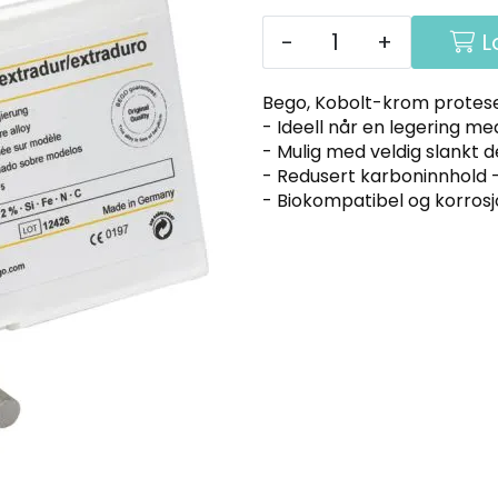
-
+
L
Bego, Kobolt-krom protese
- Ideell når en legering m
- Mulig med veldig slankt d
- Redusert karboninnhold -
- Biokompatibel og korros