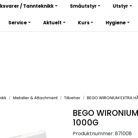
Bli totalkunde og få en rekke fordeler. Les mer!
ksvarer / Tannteknikk
Småutstyr
Utstyr
Service
Aktuelt
Kurs
Hygiene
ikk
Metaller & Attachment
Tilbehør
BEGO WIRONIUM EXTRA H
BEGO WIRONIUM
1000G
Produktnummer:
871008