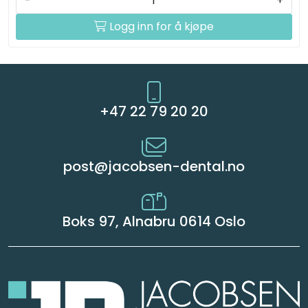
-
+
Logg inn for å kjøpe
+47 22 79 20 20
post@jacobsen-dental.no
Boks 97, Alnabru 0614 Oslo