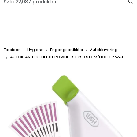
Skip to main content
Retur og reklamasjon
Totalkunde og Castra
Forbruksvarer / Tannteknikk
Forsiden
Hygiene
Engangsartikkler
Autoklavering
AUTOKLAV TEST HELIX BROWNE TST 250 STK M/HOLDER W&H
Småutstyr
Utstyr
Klinikkplanlegging / Innredning
Service
Aktuelt